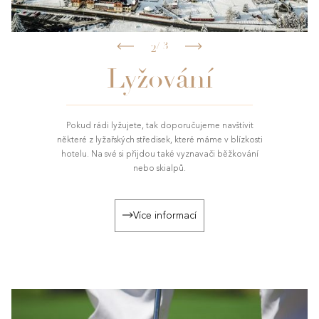
Slide 2 of 3.
/
3
1
2
3
Lyžování
Pokud rádi lyžujete, tak doporučujeme navštívit
některé z lyžařských středisek, které máme v blízkosti
hotelu. Na své si přijdou také vyznavači běžkování
nebo skialpů.
Více informací