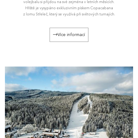
volejbalu si přijdou na své zejména v letních měsících.
Hřiště je vysypáno exkluzivním pískem Copacabana
z lomu Střeleč, který se využívá při světových turnajích.
Více informací