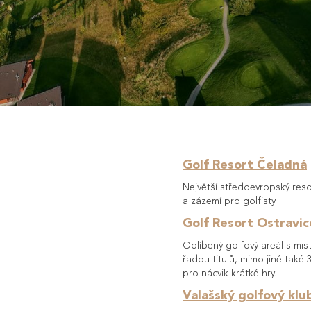
Golf Resort Čeladná
Největší středoevropský reso
a zázemí pro golfisty.
Golf Resort Ostravic
Oblíbený golfový areál s mi
řadou titulů, mimo jiné také 
pro nácvik krátké hry.
Valašský golfový kl