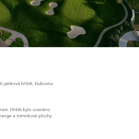
i jamková hřiště, klubovnu
trem. Hřiště bylo oceněno
g range a tréninkové plochy