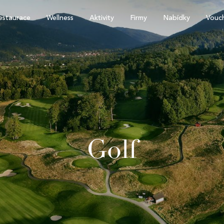
estaurace
Wellness
Aktivity
Firmy
Nabídky
Vouc
Golf