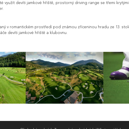
 využít devíti jamkové hřiště, prostorný driving range se třemi krytými
r.
aný v romantickém prostředí pod známou zříceninou hradu ze 13. stole
ráče devíti jamkové hřiště a klubovnu.