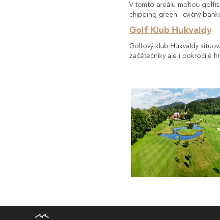
V tomto areálu mohou golfisté
chipping green i cvičný banke
Golf Klub Hukvaldy
Golfový klub Hukvaldy situov
začátečníky ale i pokročilé h