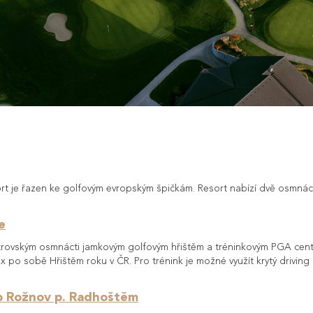
rt je řazen ke golfovým evropským špičkám. Resort nabízí dvě osmnáct
e
strovským osmnácti jamkovým golfovým hřištěm a tréninkovým PGA cen
3x po sobě Hřištěm roku v ČR. Pro trénink je možné využít krytý drivin
ub Rožnov p. Radhoštěm