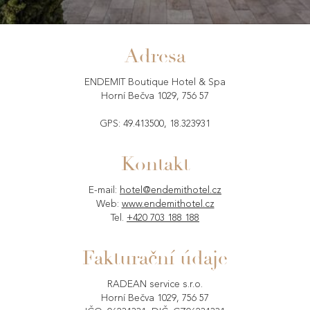
Adresa
ENDEMIT Boutique Hotel & Spa
Horní Bečva 1029, 756 57
GPS: 49.413500, 18.323931
Kontakt
E-mail:
hotel@endemithotel.cz
Web:
www.endemithotel.cz
Tel.
+420 703 188 188
Fakturační údaje
RADEAN service s.r.o.
Horní Bečva 1029, 756 57