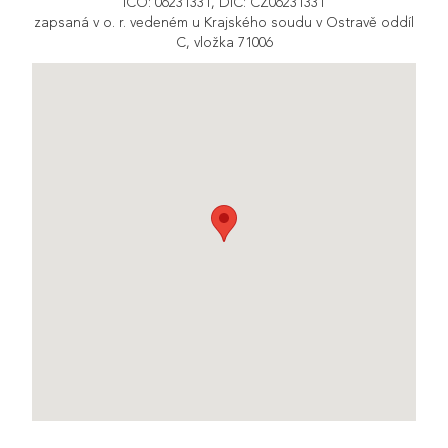
IČO: 06231331, DIČ: CZ06231331
zapsaná v o. r. vedeném u Krajského soudu v Ostravě oddíl
C, vložka 71006