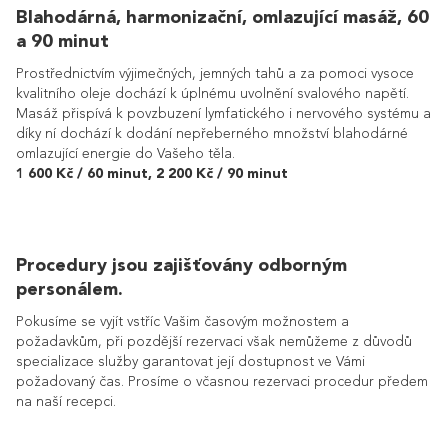
Blahodárná, harmonizační, omlazující masáž, 60
a 90 minut
Prostřednictvím výjimečných, jemných tahů a za pomoci vysoce
kvalitního oleje dochází k úplnému uvolnění svalového napětí.
Masáž přispívá k povzbuzení lymfatického i nervového systému a
díky ní dochází k dodání nepřeberného množství blahodárné
omlazující energie do Vašeho těla.
1 600 Kč / 60 minut, 2 200 Kč / 90 minut
Procedury jsou zajišťovány odborným
personálem.
Pokusíme se vyjít vstříc Vašim časovým možnostem a
požadavkům, při pozdější rezervaci však nemůžeme z důvodů
specializace služby garantovat její dostupnost ve Vámi
požadovaný čas. Prosíme o včasnou rezervaci procedur předem
na naší recepci.