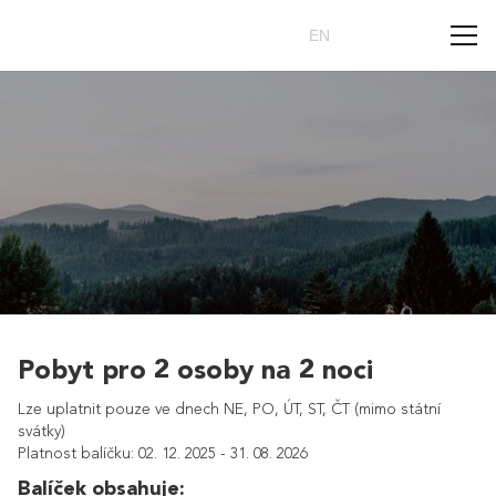
Rezervovat
CZ
EN
Pobyt pro 2 osoby na 2 noci
Lze uplatnit pouze ve dnech NE, PO, ÚT, ST, ČT (mimo státní
svátky)
Platnost balíčku: 02. 12. 2025 - 31. 08. 2026
Balíček obsahuje: